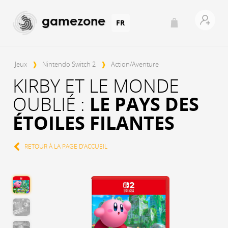
gamezone
FR
Jeux
❱
Nintendo Switch 2
❱
Action/Aventure
KIRBY ET LE MONDE
OUBLIÉ :
LE PAYS DES
ÉTOILES FILANTES
RETOUR À LA PAGE D'ACCUEIL