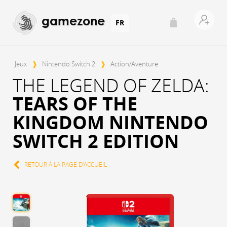
gamezone
FR
Jeux
❱
Nintendo Switch 2
❱
Action/Aventure
THE LEGEND OF ZELDA:
TEARS OF THE
KINGDOM NINTENDO
SWITCH 2 EDITION
RETOUR À LA PAGE D'ACCUEIL