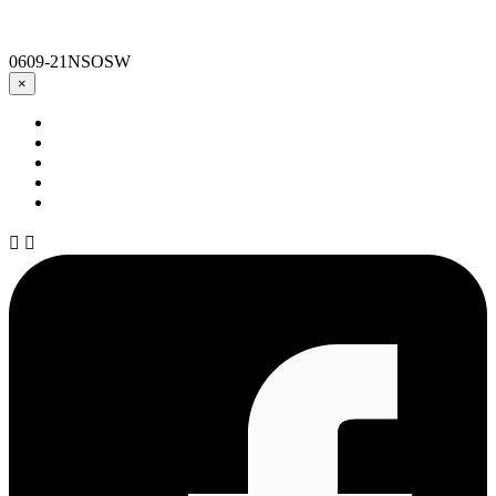
0609-21NSOSW
×

