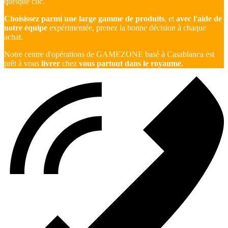
quelque clic.
Choisissez parmi une large gamme de produits
, et
avec l'aide de
notre équipe
expérimentée, prenez la bonne décision à chaque
achat.
Notre centre d'opérations de GAMEZONE basé à Casablanca est
prêt à vous
livrer
chez
vous partout dans le royaume.