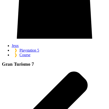
Jeux
❱
Playstation 5
❱
Course
Gran Turismo 7