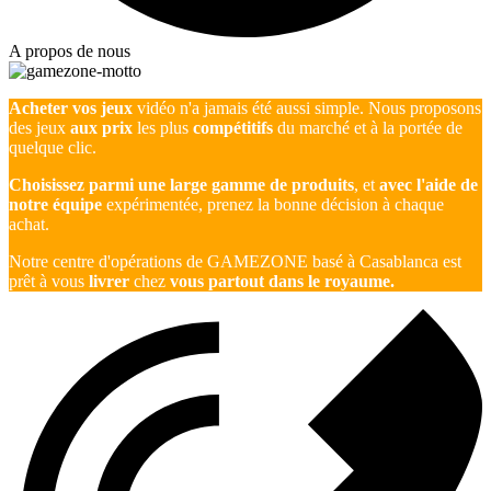
A propos de nous
Acheter vos jeux
vidéo n'a jamais été aussi simple. Nous proposons
des jeux
aux prix
les plus
compétitifs
du marché et à la portée de
quelque clic.
Choisissez parmi une large gamme de produits
, et
avec l'aide de
notre équipe
expérimentée, prenez la bonne décision à chaque
achat.
Notre centre d'opérations de GAMEZONE basé à Casablanca est
prêt à vous
livrer
chez
vous partout dans le royaume.