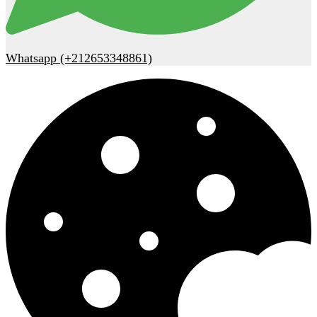
Whatsapp (+212653348861)