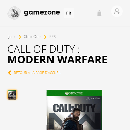
gamezone
FR
Jeux
❱
Xbox One
❱
FPS
CALL OF DUTY :
MODERN WARFARE
RETOUR À LA PAGE D'ACCUEIL