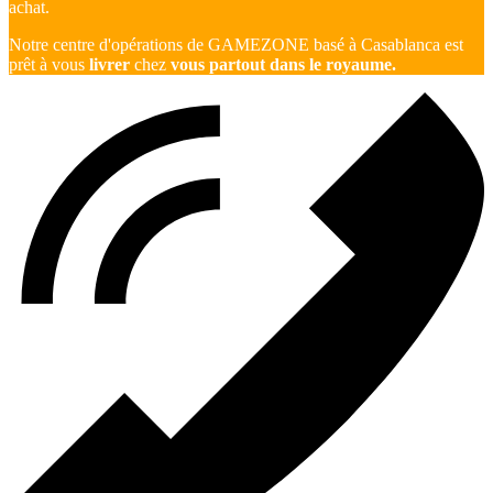
achat.
Notre centre d'opérations de GAMEZONE basé à Casablanca est
prêt à vous
livrer
chez
vous partout dans le royaume.