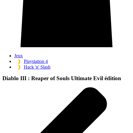
Jeux
❱
Playstation 4
❱
Hack 'n' Slash
Diablo III :
Reaper of Souls Ultimate Evil édition