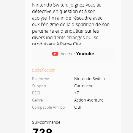
Nintendo Switch. Joignez-vous au
détective en question et à son
acolyte Tim afin de résoudre avec
eux l'énigme de la disparition de son
partenaire et d'enquêter sur les
divers incidents étranges qui se
produisent à Ryme City.
Voir sur
Youtube
DEUX TÊTES VALENT MIEUX QU'UNE
DÉTECTIVE PIKACHU
Spécification
Bourru et caractériel, mais
Nintendo Switch
Platforme
curieusement attachant, ce Pikachu
Cartouche
Support
est un fervent amateur de café et
+7
n'hésite pas à se considérer comme
PEGI
un grand détective.
Action Aventure
Genre
Oui
Compatible Amiibo
TIM GOODMAN
Sur-commande
C'est le fils d'Harry Goodman, qui
739
était avant sa disparition le