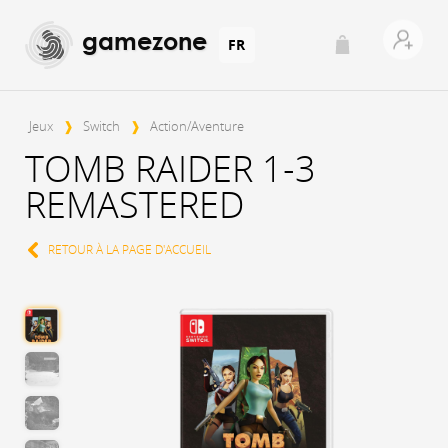
gamezone
FR
Jeux
❱
Switch
❱
Action/Aventure
TOMB RAIDER 1-3
REMASTERED
RETOUR À LA PAGE D'ACCUEIL