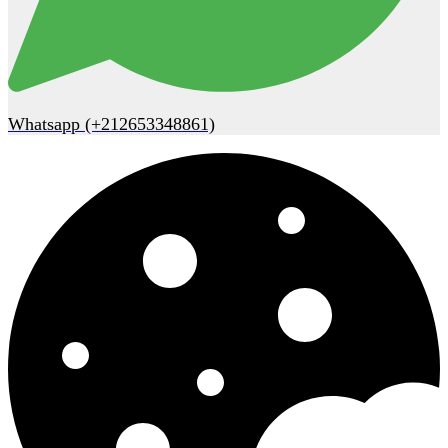
Whatsapp (+212653348861)