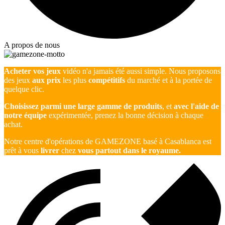
A propos de nous
Acheter vos jeux
vidéo n'a jamais été aussi simple. Nous proposons
des jeux
aux prix
les plus
compétitifs
du marché et à la portée de
quelque clic.
Choisissez parmi une large gamme de produits
, et
avec l'aide de
notre équipe
expérimentée, prenez la bonne décision à chaque
achat.
Notre centre d'opérations de GAMEZONE basé à Casablanca est
prêt à vous
livrer
chez
vous partout dans le royaume.