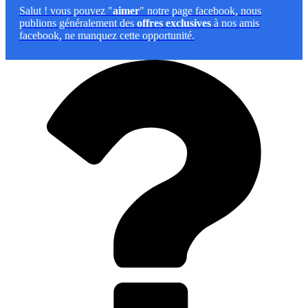
Salut
! vous pouvez "
aimer
" notre page facebook, nous
publions généralement des
offres exclusives
à nos amis
facebook, ne manquez cette opportunité.