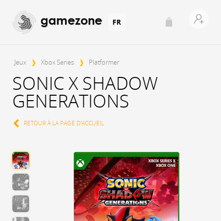
gamezone
FR
Jeux
❱
Xbox Series
❱
Platformer
SONIC X SHADOW
GENERATIONS
RETOUR À LA PAGE D'ACCUEIL