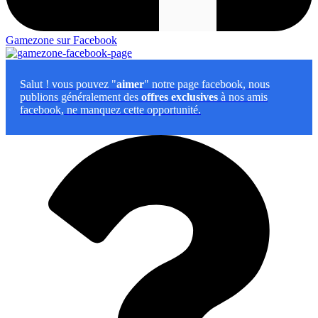
Gamezone sur Facebook
Salut
! vous pouvez "
aimer
" notre page facebook, nous
publions généralement des
offres exclusives
à nos amis
facebook, ne manquez cette opportunité.