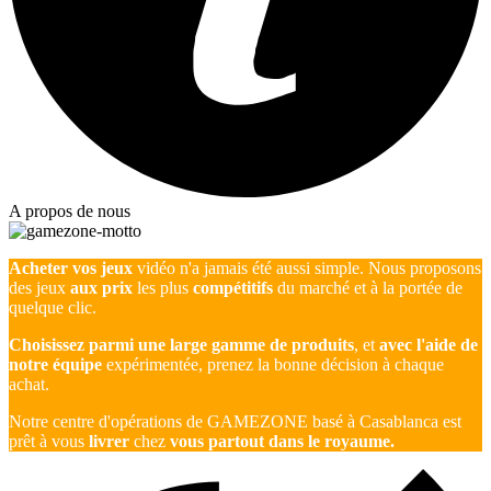
A propos de nous
Acheter vos jeux
vidéo n'a jamais été aussi simple. Nous proposons
des jeux
aux prix
les plus
compétitifs
du marché et à la portée de
quelque clic.
Choisissez parmi une large gamme de produits
, et
avec l'aide de
notre équipe
expérimentée, prenez la bonne décision à chaque
achat.
Notre centre d'opérations de GAMEZONE basé à Casablanca est
prêt à vous
livrer
chez
vous partout dans le royaume.