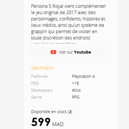
Persona 5 Royal vient complémenter
le jeu original de 2017 avec des
personnages, confidents, histoires et
lieux inédits, ainsi qu'un système de
grappin qui permet de visiter en
toute discrétion des endroits
jusqu'ici inaccessibles.
Voir sur
Youtube
Explorez Tokyo, débloquez de
nouveaux Personae (des démons
originaires de donjons oniriques qui
Spécification
combattront pour vous),
Playstation 4
Platforme
personnalisez votre Repaire des
+16
PEGI
Voleurs, découvrez un tout nouveau
Atlus
Developpeur
chapitre de l'histoire, des
RPG
Genre
cinématiques, des fins alternatives, et
bien plus encore.
Disponible en stock
(
)
2
Persona 5 Royal conserve son style
599
visuel, et le compositeur
MAD