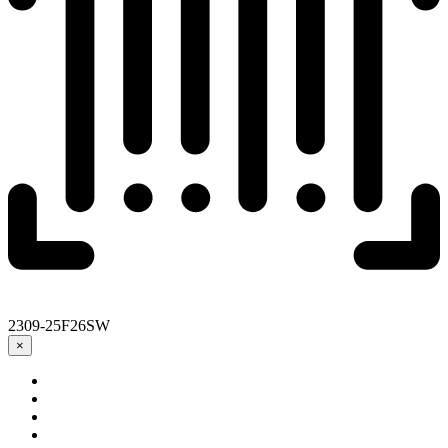
2309-25F26SW
×