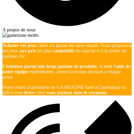
A propos de nous
Acheter vos jeux
vidéo n'a jamais été aussi simple. Nous proposons
des jeux
aux prix
les plus
compétitifs
du marché et à la portée de
quelque clic.
Choisissez parmi une large gamme de produits
, et
avec l'aide de
notre équipe
expérimentée, prenez la bonne décision à chaque
achat.
Notre centre d'opérations de GAMEZONE basé à Casablanca est
prêt à vous
livrer
chez
vous partout dans le royaume.