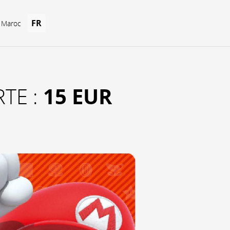
FR
u Maroc
15 EUR
TE :