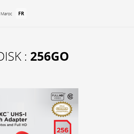
FR
u Maroc
256GO
ISK :