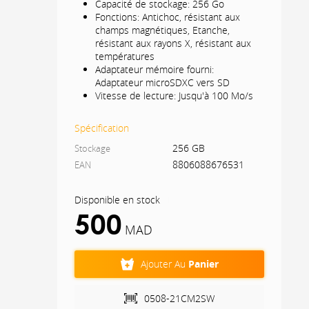
Capacité de stockage: 256 Go
Fonctions: Antichoc, résistant aux
champs magnétiques, Etanche,
résistant aux rayons X, résistant aux
températures
Adaptateur mémoire fourni:
Adaptateur microSDXC vers SD
Vitesse de lecture: Jusqu'à 100 Mo/s
Format: Carte mémoire microSDXC
UHS-I
Spécification
Classe de vitesse: A1 / UHS Class 1 /
Class10
256 GB
Stockage
Fonctionne avec Chromebook: Oui
8806088676531
EAN
Disponible en stock
(
1
)
500
MAD
Ajouter Au
Panier
0508-21CM2SW