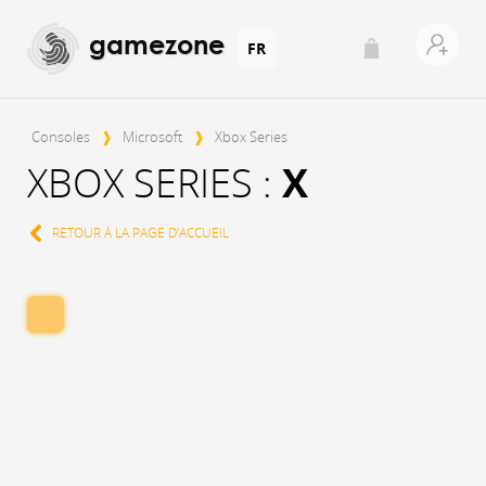
gamezone
FR
Consoles
❱
Microsoft
❱
Xbox Series
XBOX SERIES :
X
RETOUR À LA PAGE D'ACCUEIL