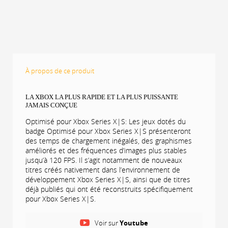
À propos de ce produit
LA XBOX LA PLUS RAPIDE ET LA PLUS PUISSANTE
JAMAIS CONÇUE
Optimisé pour Xbox Series X|S: Les jeux dotés du
badge Optimisé pour Xbox Series X|S présenteront
des temps de chargement inégalés, des graphismes
améliorés et des fréquences d’images plus stables
jusqu’à 120 FPS. Il s’agit notamment de nouveaux
titres créés nativement dans l’environnement de
développement Xbox Series X|S, ainsi que de titres
déjà publiés qui ont été reconstruits spécifiquement
pour Xbox Series X|S.
Incroyable fidélité visuelle: Avec notre processeur
Voir sur
Youtube
personnalisé de nouvelle génération et nos