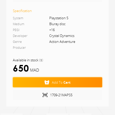
Marvels Avengers pour les consoles de nouvelle
génération sans frais supplémentaires
Specification
Playstation 5
System
Bluray disc
Medium
+16
PEGI
Crystal Dynamics
Developer
Action Adventure
Genre
Producer
Available in stock
(
)
1
650
MAD
Add To
Cart
1709-21MAPS5