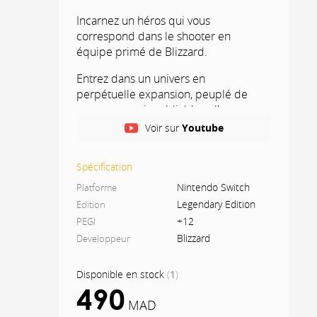
Incarnez un héros qui vous
correspond dans le shooter en
équipe primé de Blizzard.
Entrez dans un univers en
perpétuelle expansion, peuplé de
personnages inoubliables, d’armes et
de pouvoirs délirants et de combats
Voir sur
Youtube
en multijoueur explosifs.
Contrôlez le temps, défiez les lois de
Spécification
la physique et déchaînez toute une
Nintendo Switch
Platforme
gamme de compétences dans ce jeu
Legendary Edition
Edition
de tir rapide en équipe qui est
+12
PEGI
devenu un phénomène culte.
Blizzard
Developpeur
Disponible en stock
(
1
)
490
MAD