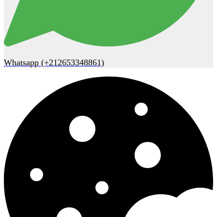
Whatsapp (+212653348861)