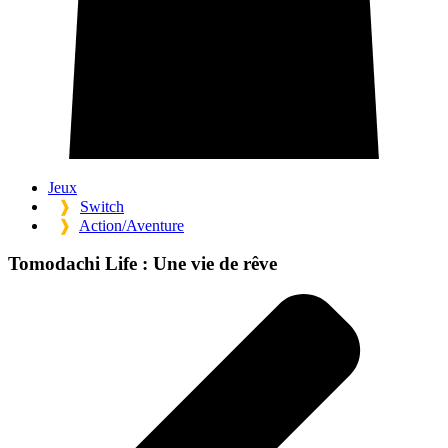
Jeux
❱
Switch
❱
Action/Aventure
Tomodachi Life :
Une vie de rêve