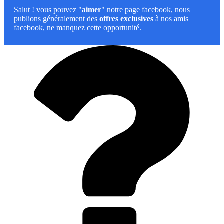
Salut
! vous pouvez "
aimer
" notre page facebook, nous
publions généralement des
offres exclusives
à nos amis
facebook, ne manquez cette opportunité.