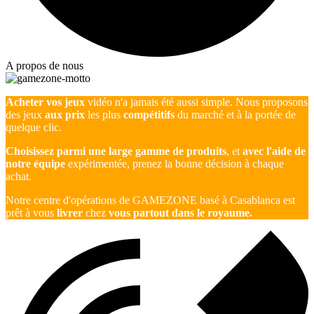
A propos de nous
Acheter vos jeux
vidéo n'a jamais été aussi simple. Nous proposons
des jeux
aux prix
les plus
compétitifs
du marché et à la portée de
quelque clic.
Choisissez parmi une large gamme de produits
, et
avec l'aide de
notre équipe
expérimentée, prenez la bonne décision à chaque
achat.
Notre centre d'opérations de GAMEZONE basé à Casablanca est
prêt à vous
livrer
chez
vous partout dans le royaume.