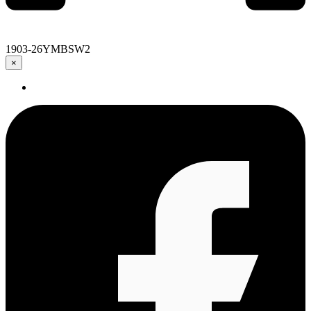
1903-26YMBSW2
×